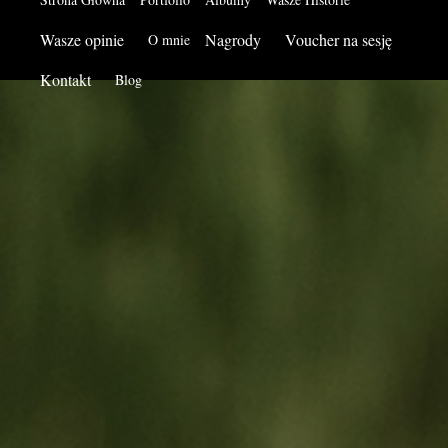
Wasze opinie
Nagrody
Voucher na sesję
O mnie
Kontakt
Blog