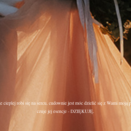
e cieplej robi się na sercu, cudownie jest móc dzielić się z Wami moją pa
czuje jej esencje - DZIĘKUJĘ.