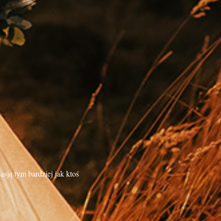
sją tym bardziej jak ktoś 