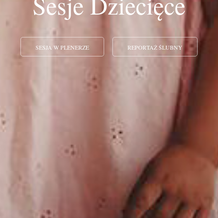
Sesje Dziecięce
SESJA W PLENERZE
REPORTAŻ ŚLUBNY