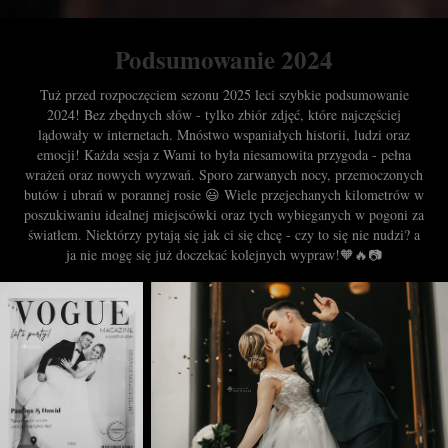
Podsumowanie 2024
Tuż przed rozpoczęciem sezonu 2025 leci szybkie podsumowanie
2024! Bez zbędnych słów - tylko zbiór zdjęć, które najczęściej
lądowały w internetach. Mnóstwo wspaniałych historii, ludzi oraz
emocji! Każda sesja z Wami to była niesamowita przygoda - pełna
wrażeń oraz nowych wyzwań. Sporo zarwanych nocy, przemoczonych
butów i ubrań w porannej rosie 😃 Wiele przejechanych kilometrów w
poszukiwaniu idealnej miejscówki oraz tych wybieganych w pogoni za
światłem. Niektórzy pytają się jak ci się chcę - czy to się nie nudzi? a
ja nie mogę się już doczekać kolejnych wypraw!🧡🔥📷